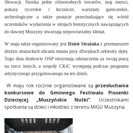
Słowacji. Stoiska pełne różnorodnych towarów, targ staroci,
pokazy rycerskie i łucznicze, warsztaty garncarskie,
archeologiczne a także postacie przechadzające się wśród
uczestników wydarzenia w strojach historycznych nawiązujących
do dawnej Muszyny stwarzają niepowtarzalny klimat.
W maju także organizowany jest
Dzień Strażaka
z przemarszem
drużyn strażackich ulicami miasta przy dźwiękach orkiestry dętej.
Tego dnia druhowie OSP otrzymują odznaczenia za swoją pracę
na rzecz innych, a zespoły CKiC występują podczas programu
artystycznego przygotowanego na ten dzień.
W maju rok rocznie organizowane są
przesłuchania
konkursowe do Gminnego Festiwalu Piosenki
Dziecięcej „Muszyńskie Nutki”
. Uczestnikami
spotkania są dzieci i młodzież z terenu MiGU Muszyna.