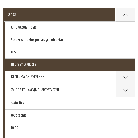
O nas
CKiC wczoraj i dziś
Spacer wirtualny po naszych obiektach
Misja
Imprezy cykliczne
KONKURSY ARTYSTYCZNE
ZAJĘCIA EDUKACYJNO - ARTYSTYCZNE
Świetlice
Ogłoszenia
RODO