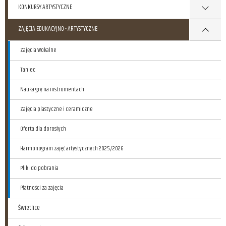
KONKURSY ARTYSTYCZNE
ZAJĘCIA EDUKACYJNO - ARTYSTYCZNE
Zajęcia Wokalne
Taniec
Nauka gry na instrumentach
Zajęcia plastyczne i ceramiczne
Oferta dla dorosłych
Harmonogram zajęć artystycznych 2025/2026
Pliki do pobrania
Płatności za zajęcia
Świetlice