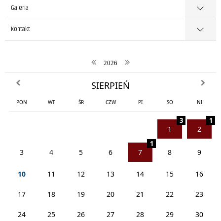
Galeria
Kontakt
poprzedni rok
następny rok
2026
poprzedni miesiąc
następn
SIERPIEŃ
PON
WT
ŚR
CZW
PI
SO
NI
3
1
1
2
1
3
4
5
6
7
8
9
10
11
12
13
14
15
16
17
18
19
20
21
22
23
24
25
26
27
28
29
30